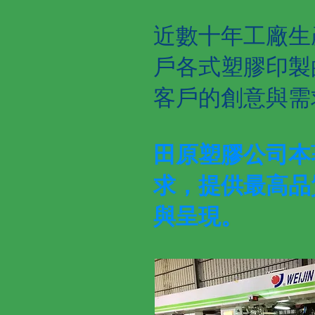
近數十年工廠生
戶各式塑膠印製
客戶的創意與需
田原塑膠公司本
求，提供最高品
與呈現。​​