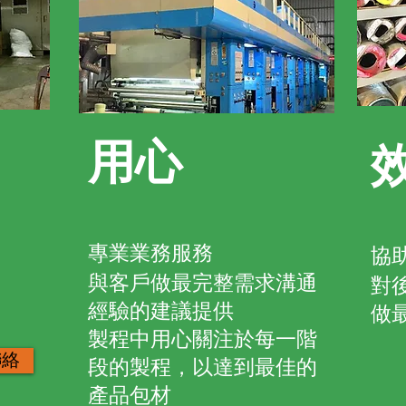
用心
專業業務服務
協
與客戶做最完整需求溝通
對
經驗的建議提供
做
製程中用心關注於每一階
聯絡
段的製程，以達到最佳的
產品包材